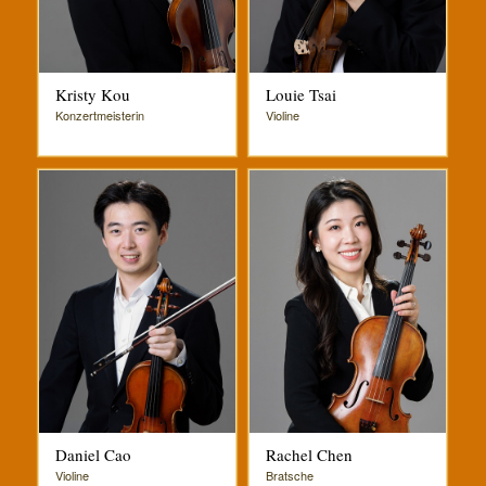
Kristy Kou
Louie Tsai
Konzertmeisterin
Violine
Daniel Cao
Rachel Chen‭
Violine
Bratsche