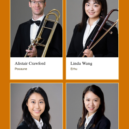
Alistair Crawford
Linda Wang
Posaune
Erhu