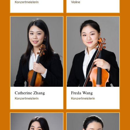
Konzertmeisterin
Violine
Catherine Zhang
Freda Wang‭
Konzertmeisterin
Konzertmeisterin