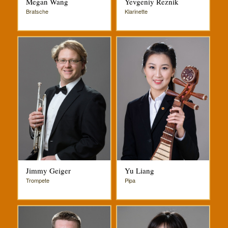
Megan Wang
Yevgeniy Reznik
Bratsche
Klarinette
Jimmy Geiger
Yu Liang
Trompete
Pipa