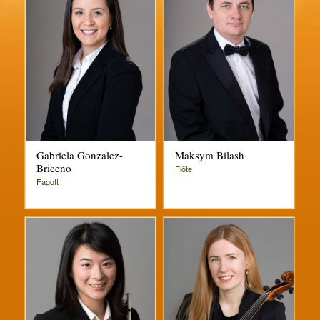
Gabriela Gonzalez-
Maksym Bilash
Briceno
Flöte
Fagott