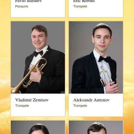
Pavlo Baishev
Eric Robins
Posaune
Trompete
Vladimir Zemtsov
Aleksandr Antonov
Trompete
Trompete