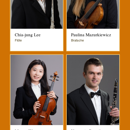
Chia-jung Lee
Paulina Mazurkiewicz
Flöte
Bratsche