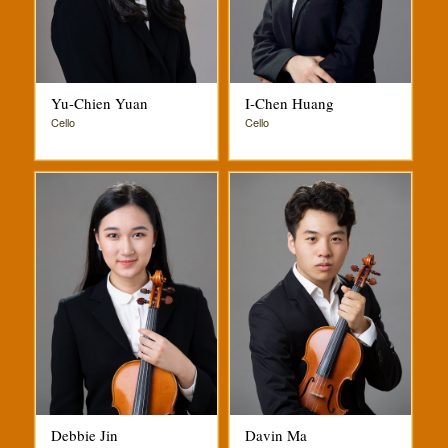
Yu-Chien Yuan
I-Chen Huang
Cello
Cello
Debbie Jin
Davin Ma‭