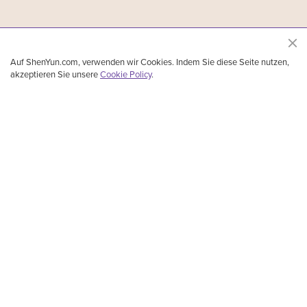
Auf ShenYun.com, verwenden wir Cookies. Indem Sie diese Seite nutzen,
akzeptieren Sie unsere
Cookie Policy
.
Shen Yun Performing Arts, das führende Ensemble für klassischen chinesischen Tanz
und Musik, wurde 2006 in New York gegründet. Aufgeführt werden klassischer
chinesischer Tanz, ethnische Tänze, Volkstänze und Tänze, die Geschichten erzählen,
mit Orchesterbegleitung und Solokünstlern. 5.000 Jahre lang blühte die göttliche Kultur
in China. Mit atemberaubender Musik und Tanz lässt Shen Yun diese glorreiche Kultur