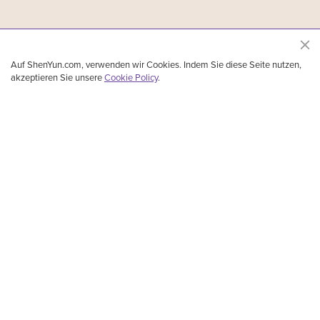
Auf ShenYun.com, verwenden wir Cookies. Indem Sie diese Seite nutzen,
akzeptieren Sie unsere
Cookie Policy
.
Shen Yun Performing Arts, das führende Ensemble für klassischen chinesischen Tanz
und Musik, wurde 2006 in New York gegründet. Aufgeführt werden klassischer
chinesischer Tanz, ethnische Tänze, Volkstänze und Tänze, die Geschichten erzählen,
mit Orchesterbegleitung und Solokünstlern. 5.000 Jahre lang blühte die göttliche Kultur
in China. Mit atemberaubender Musik und Tanz lässt Shen Yun diese glorreiche Kultur