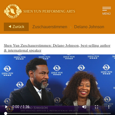
SHEN YUN PERFORMING ARTS
MENÜ
>
Zurück
Zuschauerstimmen
Delano Johnson
Shen Yun Zuschauerstimmen: Delano Johnson, best-selling author
& international speaker