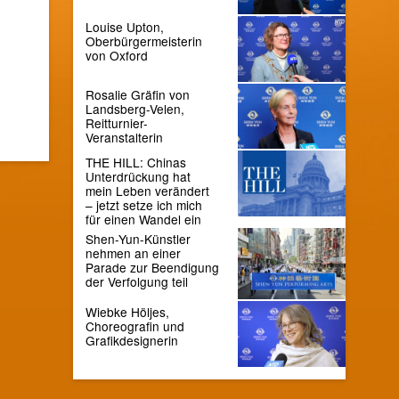
Louise Upton,
Oberbürgermeisterin
von Oxford
Rosalie Gräfin von
Landsberg-Velen,
Reitturnier-
Veranstalterin
THE HILL: Chinas
Unterdrückung hat
mein Leben verändert
– jetzt setze ich mich
für einen Wandel ein
Shen-Yun-Künstler
nehmen an einer
Parade zur Beendigung
der Verfolgung teil
Wiebke Höljes,
Choreografin und
Grafikdesignerin