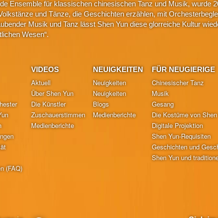
nde Ensemble für klassischen chinesischen Tanz und Musik, wurde 2
Volkstänze und Tänze, die Geschichten erzählen, mit Orchesterbeglei
eraubender Musik und Tanz lässt Shen Yun diese glorreiche Kultur wi
ttlichen Wesen“.
VIDEOS
NEUIGKEITEN
FÜR NEUGIERIGE
Aktuell
Neuigkeiten
Chinesischer Tanz
Über Shen Yun
Neuigkeiten
Musik
hester
Die Künstler
Blogs
Gesang
Yun
Zuschauerstimmen
Medienberichte
Die Kostüme von Shen
n
Medienberichte
Digitale Projektion
ungen
Shen Yun-Requisiten
tät
Geschichten und Gesch
Shen Yun und traditione
en (FAQ)