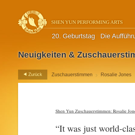
SHEN YUN PERFORMING ARTS
20. Geburtstag
Die Aufführ
Neuigkeiten & Zuschauerst
>
Zurück
Zuschauerstimmen
Rosalie Jones
Shen Yun Zuschauerstimmen: Rosalie Jone
“It was just world-cl