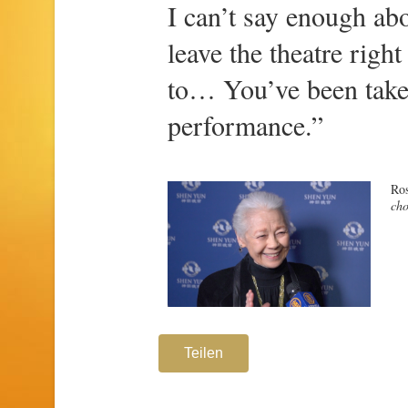
I can’t say enough abo
leave the theatre rig
to… You’ve been taken
performance.”
Ros
cho
Teilen