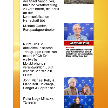
der Stadt Vancouver,
um eine Veranstaltung
zu verhindern, die Kritik
an der
kommunistischen
Herrschaft übt
Michael Gahler,
Europaabgeordneter
NYPOST: Die
antikommunistische
Tanzgruppe Shen Yun
macht KPCh für
weltweite
Morddrohungen
verantwortlich: „Blut
wird fließen wie ein
Fluss“
John Michael Kelly &
Maite Itoiz Solchaga,
Sänger & Sopranistin
Reka Nagy-Miticzky,
Tänzerin