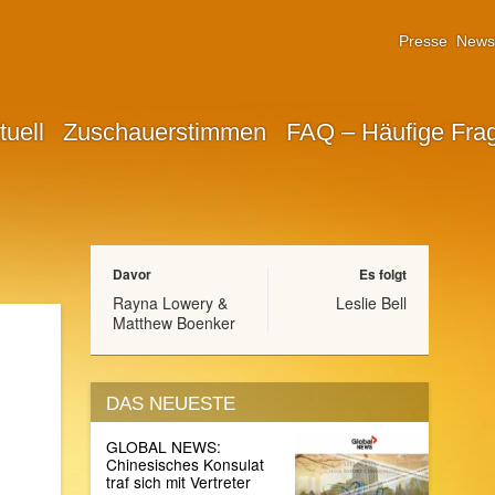
Presse
Newsl
tuell
Zuschauerstimmen
FAQ – Häufige Fra
Davor
Es folgt
Rayna Lowery &
Leslie Bell
Matthew Boenker
DAS NEUESTE
GLOBAL NEWS:
Chinesisches Konsulat
traf sich mit Vertreter