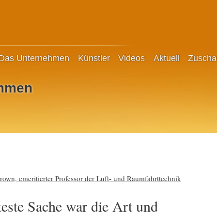
Das Unternehmen
Künstler
Videos
Aktuell
Zuscha
immen
wn, emeritierter Professor der Luft- und Raumfahrttechnik
iteste Sache war die Art und