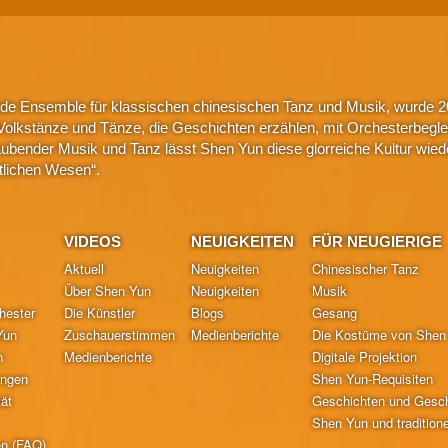
nde Ensemble für klassischen chinesischen Tanz und Musik, wurde 2
Volkstänze und Tänze, die Geschichten erzählen, mit Orchesterbeglei
eraubender Musik und Tanz lässt Shen Yun diese glorreiche Kultur wi
ttlichen Wesen“.
VIDEOS
NEUIGKEITEN
FÜR NEUGIERIGE
Aktuell
Neuigkeiten
Chinesischer Tanz
Über Shen Yun
Neuigkeiten
Musik
hester
Die Künstler
Blogs
Gesang
Yun
Zuschauerstimmen
Medienberichte
Die Kostüme von Shen
n
Medienberichte
Digitale Projektion
ungen
Shen Yun-Requisiten
tät
Geschichten und Gesch
Shen Yun und traditione
en (FAQ)