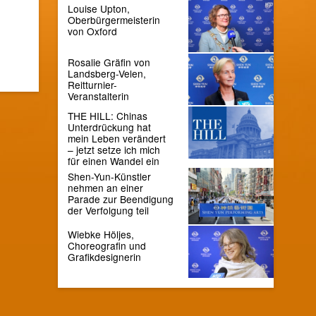
Louise Upton,
Oberbürgermeisterin
von Oxford
Rosalie Gräfin von
Landsberg-Velen,
Reitturnier-
Veranstalterin
THE HILL: Chinas
Unterdrückung hat
mein Leben verändert
– jetzt setze ich mich
für einen Wandel ein
Shen-Yun-Künstler
nehmen an einer
Parade zur Beendigung
der Verfolgung teil
Wiebke Höljes,
Choreografin und
Grafikdesignerin