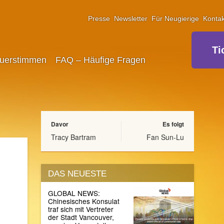
Presse
Newsletter
Für Neugierige
Kontak
Ti
uerstimmen
FAQ – Häufige Fragen
Davor
Es folgt
Tracy Bartram
Fan Sun-Lu
DAS NEUESTE
GLOBAL NEWS:
Chinesisches Konsulat
traf sich mit Vertreter
der Stadt Vancouver,