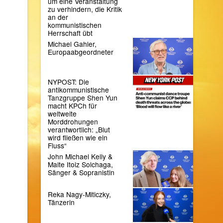
um eine Veranstaltung
zu verhindern, die Kritik
an der
kommunistischen
Herrschaft übt
Michael Gahler,
Europaabgeordneter
NYPOST: Die
antikommunistische
Tanzgruppe Shen Yun
macht KPCh für
weltweite
Morddrohungen
verantwortlich: „Blut
wird fließen wie ein
Fluss“
John Michael Kelly &
Maite Itoiz Solchaga,
Sänger & Sopranistin
Reka Nagy-Miticzky,
Tänzerin