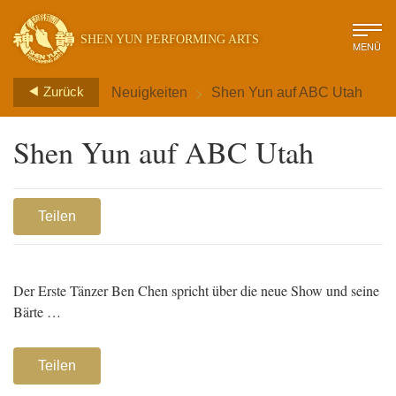
SHEN YUN PERFORMING ARTS
MENÜ
>
Zurück
Neuigkeiten
Shen Yun auf ABC Utah
Shen Yun auf ABC Utah
Teilen
Der Erste Tänzer Ben Chen spricht über die neue Show und seine
Bärte …
Teilen