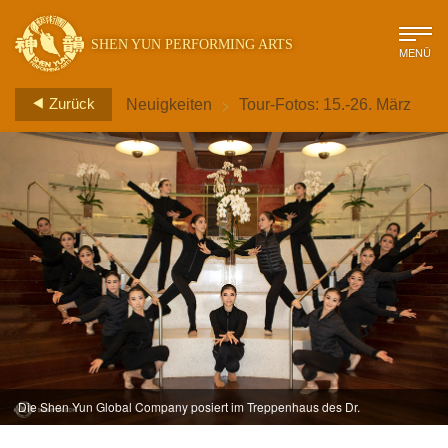
SHEN YUN PERFORMING ARTS
MENÜ
>
Zurück
Neuigkeiten
Tour-Fotos: 15.-26. März
Die Shen Yun Global Company posiert im Treppenhaus des Dr.
Phillips Center for the Performing Arts in Orlando, Florida.