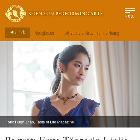
SHEN YUN PERFORMING ARTS
MENÜ
>
Zurück
Neuigkeiten
Porträt: Erste Tänzerin Linjie Huang
Foto: Hugh Zhao, Taste of Life Magazine
Porträt: Erste Tänzerin Linjie