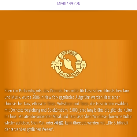
MEHR ANZEIGEN
Shen Yun Performing Arts, das führende Ensemble für klassischen chinesischen Tanz
und Musik, wurde 2006 in New York gegründet. Aufgeführt werden klassischer
chinesischer Tanz, ethnische Tänze, Volkstänze und Tänze, die Geschichten erzählen,
mit Orchesterbegleitung und Solokünstlern. 5.000 Jahre lang blühte die göttliche Kultur
in China. Mit atemberaubender Musik und Tanz lässt Shen Yun diese glorreiche Kultur
wieder aufleben. Shen Yun, oder 神韻, kann übersetzt werden mit: „Die Schönheit
der tanzenden göttlichen Wesen“.