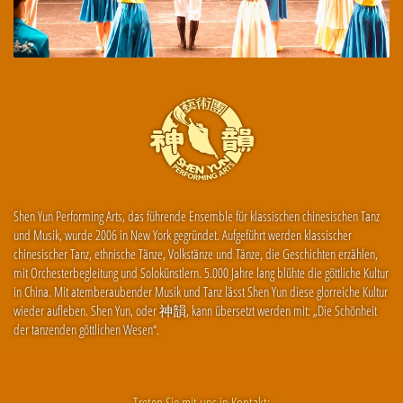
Shen Yun Performing Arts, das führende Ensemble für klassischen chinesischen Tanz
und Musik, wurde 2006 in New York gegründet. Aufgeführt werden klassischer
chinesischer Tanz, ethnische Tänze, Volkstänze und Tänze, die Geschichten erzählen,
mit Orchesterbegleitung und Solokünstlern. 5.000 Jahre lang blühte die göttliche Kultur
in China. Mit atemberaubender Musik und Tanz lässt Shen Yun diese glorreiche Kultur
wieder aufleben. Shen Yun, oder 神韻, kann übersetzt werden mit: „Die Schönheit
der tanzenden göttlichen Wesen“.
Treten Sie mit uns in Kontakt: