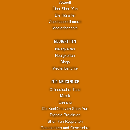
Aktuell
Über Shen Yun
Die Künstler
Zuschauerstimmen
Medienberichte
NEUIGKEITEN
Neuigkeiten
Neuigkeiten
Blogs
Medienberichte
FÜR NEUGIERIGE
Chinesischer Tanz
Musik
Gesang
Die Kostüme von Shen Yun
Digitale Projektion
Shen Yun-Requisiten
Geschichten und Geschichte