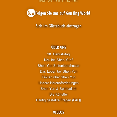
Folgen Sie uns auf Gan Jing World
Sich im Gästebuch eintragen
ÜBER UNS
20. Geburtstag
Neu bei Shen Yun?
Shen Yun Sinfonieorchester
Das Leben bei Shen Yun
Fakten über Shen Yun
Unsere Herausforderungen
Shen Yun & Spiritualität
Die Künstler
Häufig gestellte Fragen (FAQ)
VIDEOS