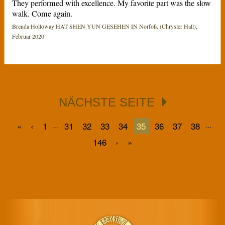
They performed with excellence. My favorite part was the slow
walk. Come again.
Brenda Holloway HAT SHEN YUN GESEHEN IN Norfolk (Chrysler Hall),
Februar 2020
NÄCHSTE SEITE
...
...
«
‹
1
31
32
33
34
35
36
37
38
146
›
»